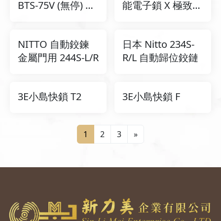
BTS-75V (無停) 地
能電子鎖 X 極致奢
鉸鏈
華 X 風華再現
NITTO 自動鉸鍊
日本 Nitto 234S-
金屬門用 244S-L/R
R/L 自動歸位鉸鏈
3E小島快鎖 T2
3E小島快鎖 F
1
2
3
»