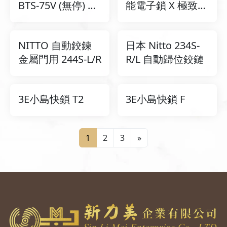
BTS-75V (無停) 地
能電子鎖 X 極致奢
鉸鏈
華 X 風華再現
NITTO 自動鉸鍊
日本 Nitto 234S-
金屬門用 244S-L/R
R/L 自動歸位鉸鏈
3E小島快鎖 T2
3E小島快鎖 F
1
2
3
»