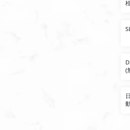
S
D
(
日