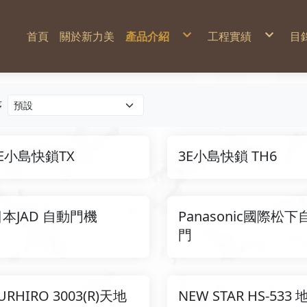
首頁
關於新力美
產品介紹
工程實績
目
建築用五金
台中三井outlet
電子鎖
竹科X基地
智能配件
忠泰M
自動門機
智能電子鎖
電動門弓器 / 電動地鉸鏈
多瑪凱拔DORMAKABA
地鉸鏈
維夫拉克 WAFERLOCK
門弓器 Door Closer
3E小島
序
輔助鎖 / 水平鎖
日本chatlock
電鎖-陽極鎖/陰極鎖/磁力鎖
東隆 KWIKSET
鉸鏈
自動回歸鉸鏈 Auto hinge
氣密門窗
隔音氣密門鎖 Sound-Proof Door Lock
非自動鉸鏈
E小島快鎖TX
3E小島快鎖 TH6
NITTO NSC-C48-22
DORMAKABA
MIWA
德國Häfele Taiwan
DORMAKABA
SLM 旗型鉸鏈
JAD
GEZE
SLM
NITTO
SHIBUTANI
SHIBUTANI
555
SLM
SLM 系列
電磁扣/防煙門扣
GEZE
浴廁鎖
SLM系列
GEZE
SLM特殊鉸鏈
Panasonic
Panasonic
SHOWA
SUEHIRO
SUEHIRO
天地栓 Flush Bolt
SLM 超薄型/標準型
德國Häfele Taiwan
NEW STAR
新力美SLM
MIWA
窗五金及配件
DIA
其他
GEZE
非自動滑軌
本JAD 自動門機
Panasonic國際松下
門
URHIRO 3003(R)天地
NEW STAR HS-533 