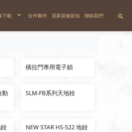
錄下載
合作夥伴
居家裝修新知
聯絡我們
新力美型錄
德商蓋澤工業
橫拉門專用電子鎖
自動
SLM-FB系列天地栓
地鉸
NEW STAR HS-522 地鉸