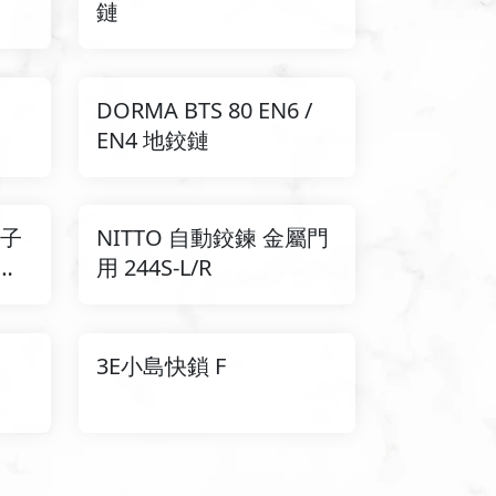
鏈
DORMA BTS 80 EN6 /
EN4 地鉸鏈
電子
NITTO 自動鉸鍊 金屬門
華再
用 244S-L/R
3E小島快鎖 F