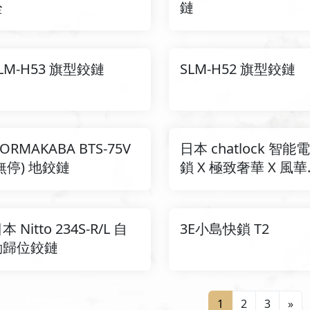
栓
鏈
LM-H53 旗型鉸鏈
SLM-H52 旗型鉸鏈
ORMAKABA BTS-75V
日本 chatlock 智能
無停) 地鉸鏈
鎖 X 極致奢華 X 風
現
本 Nitto 234S-R/L 自
3E小島快鎖 T2
動歸位鉸鏈
1
2
3
»