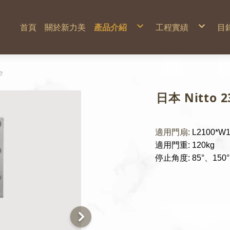
首頁
關於新力美
產品介紹
工程實績
目
建築用五金
台中三井outlet
電子鎖
竹科X基地
智能配件
忠泰M
自動門機
智能電子鎖
電動門弓器 / 電動地鉸鏈
多瑪凱拔DORMAKABA
地鉸鏈
維夫拉克 WAFERLOCK
e
門弓器 Door Closer
3E小島
輔助鎖 / 水平鎖
日本chatlock
電鎖-陽極鎖/陰極鎖/磁力鎖
東隆 KWIKSET
鉸鏈
日本 Nitto 
自動回歸鉸鏈 Auto hinge
氣密門窗
隔音氣密門鎖 Sound-Proof Door Lock
非自動鉸鏈
NITTO NSC-C48-22
DORMAKABA
MIWA
德國Häfele Taiwan
DORMAKABA
SLM 旗型鉸鏈
JAD
GEZE
SLM
NITTO
SHIBUTANI
SHIBUTANI
555
SLM
SLM 系列
電磁扣/防煙門扣
GEZE
浴廁鎖
SLM系列
GEZE
SLM特殊鉸鏈
Panasonic
Panasonic
SHOWA
SUEHIRO
SUEHIRO
天地栓 Flush Bolt
SLM 超薄型/標準型
德國Häfele Taiwan
NEW STAR
新力美SLM
MIWA
窗五金及配件
DIA
其他
GEZE
適用門扇:
非自動滑軌
L2100*W
適用門重: 120kg
停止角度:
85°、15