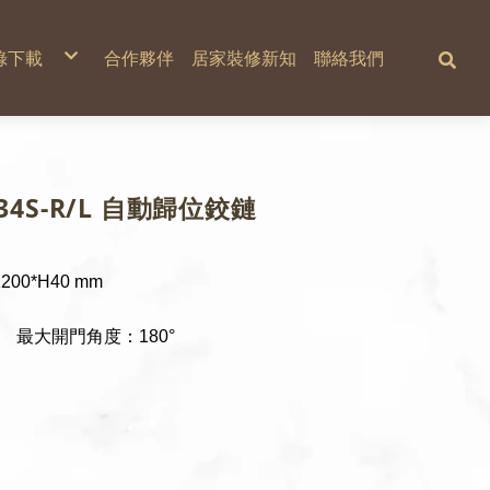
錄下載
合作夥伴
居家裝修新知
聯絡我們
新力美型錄
德商蓋澤工業
234S-R/L 自動歸位鉸鏈
1200*H40 mm
0° 最大開門角度：180°