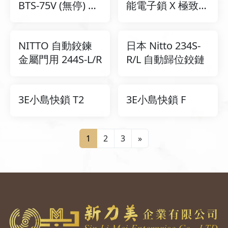
BTS-75V (無停) 地
能電子鎖 X 極致奢
鉸鏈
華 X 風華再現
NITTO 自動鉸鍊
日本 Nitto 234S-
金屬門用 244S-L/R
R/L 自動歸位鉸鏈
3E小島快鎖 T2
3E小島快鎖 F
1
2
3
»